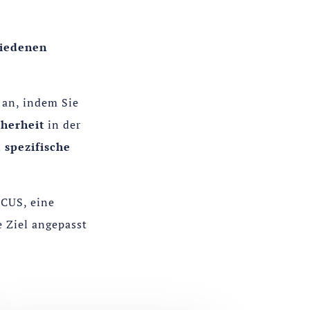
hiedenen
 an, indem Sie
cherheit
in der
d
spezifische
OCUS, eine
 Ziel angepasst