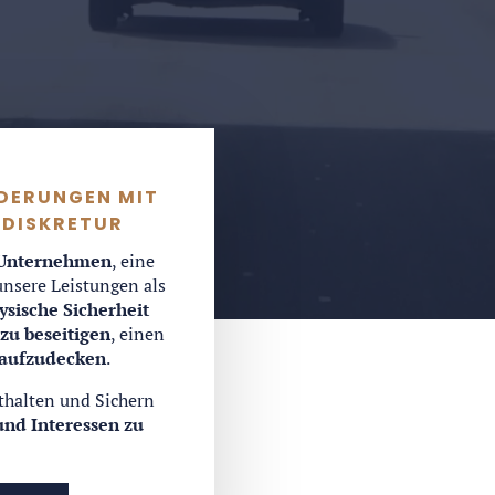
RDERUNGEN MIT
 DISKRETUR
Unternehmen
, eine
unsere Leistungen als
ysische Sicherheit
 zu beseitigen
, einen
aufzudecken
.
sthalten und Sichern
und Interessen zu