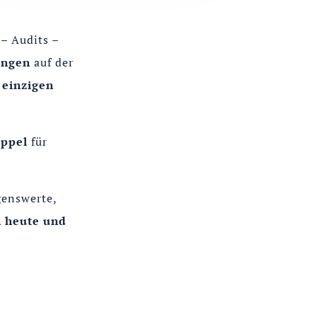
– Audits –
ungen
auf der
m
einzigen
uppel
für
genswerte,
 heute und