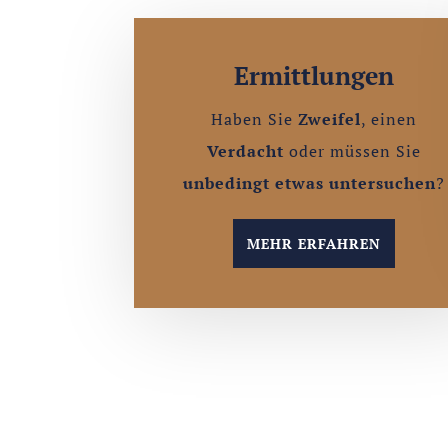
Ermittlungen
Haben Sie
Zweifel
, einen
Verdacht
oder müssen Sie
unbedingt
etwas untersuchen
?
MEHR ERFAHREN