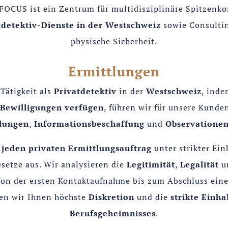
FOCUS ist ein Zentrum für multidisziplinäre Spitzen
tdetektiv-Dienste in der Westschweiz
sowie Consultin
physische Sicherheit.
Ermittlungen
Tätigkeit als
Privatdetektiv
in der
Westschweiz
, inde
 Bewilligungen verfügen
, führen wir für unsere Kund
lungen
,
Informationsbeschaffung
und
Observatione
n
jeden privaten Ermittlungsauftrag
unter strikter Ein
setze aus. Wir analysieren die
Legitimität
,
Legalität
u
Von der ersten Kontaktaufnahme bis zum Abschluss ein
ren wir Ihnen höchste
Diskretion
und die
strikte Einha
Berufsgeheimnisses
.