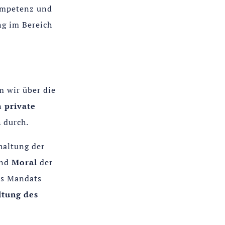
kompetenz und
g im Bereich
m wir über die
en
private
n
durch.
haltung der
nd
Moral
der
es Mandats
ltung des