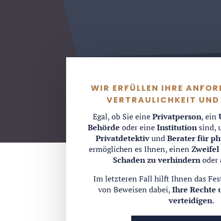
WIR ERFÜLLEN IHRE ANFO
VERTRAULICHKEIT UND
Egal, ob Sie eine
Privatperson
, ein
Behörde
oder eine
Institution
sind, 
Privatdetektiv
und
Berater für ph
ermöglichen es Ihnen, einen
Zweifel
Schaden zu verhindern
oder
Im letzteren Fall hilft Ihnen das Fe
von Beweisen dabei,
Ihre Rechte 
verteidigen
.